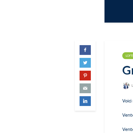
LOFTS
Gr
L
Voici
Vente
Vent