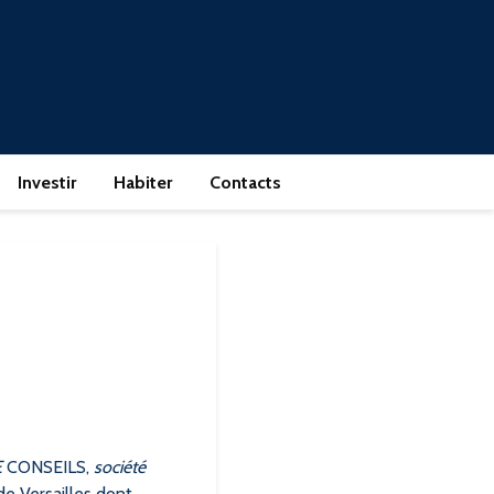
Investir
Habiter
Contacts
E
CONSEILS,
société
de Versailles dont