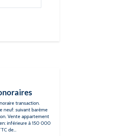
onoraires
onoraire transaction.
e neuf: suivant barème
tion. Vente appartement
ien: inférieure à 150 000
TC de...