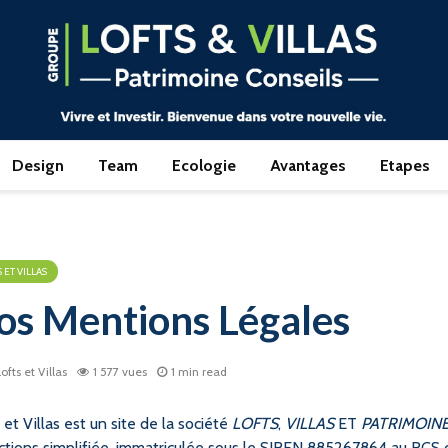
Design
Team
Ecologie
Avantages
Etapes
 ET VILLAS
os Mentions Légales
ofts et Villas
1 577 vues
1 min read
 et Villas est un site de la société
LOFTS
,
VILLAS
ET
PATRIMOIN
ctions simplifiée, immatriculée sous le SIREN 885267864 au RCS 