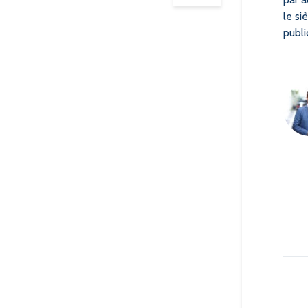
le si
publ