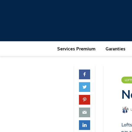
Services Premium
Garanties
LOFTS
N
L
Lofts
par a