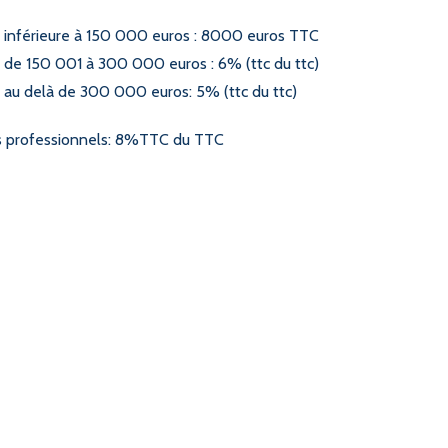
inférieure à 150 000 euros : 8000 euros TTC
de 150 001 à 300 000 euros : 6% (ttc du ttc)
au delà de 300 000 euros: 5% (ttc du ttc)
s professionnels: 8%TTC du TTC
Lofts et Villas
Bienvenue dans votre nouvelle vie sur mesure. Avec lof
choisissez votre appartement ou maison dans le neuf 
parmi nos milliers de programmes. Faîtes vous accomp
conseillers lofteurs pour choisir le bien qui vous corres
vous êtes plutôt loft ou villa?
VIEW ALL POSTS