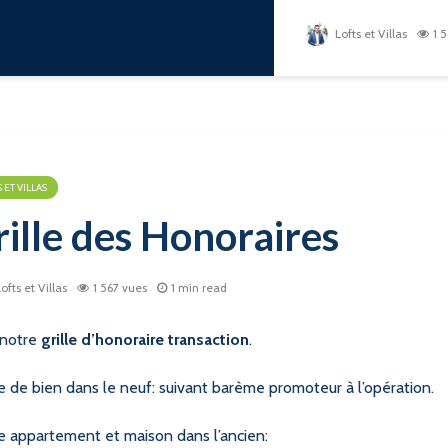
Lofts et Villas
1 
 ET VILLAS
ille des Honoraires
ofts et Villas
1 567 vues
1 min read
 notre
grille d’honoraire transaction
.
 de bien dans le neuf: suivant barème promoteur à l’opération.
e appartement et maison dans l’ancien: