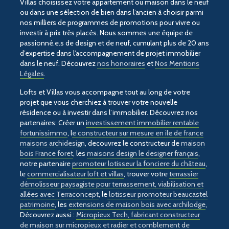
Villas choisissez votre appartement ou maison dans le neuf
ou dans une sélection de bien dans l’ancien à choisir parmi
nos milliers de programmes de promotions pour vivre ou
investir à prix très placés. Nous sommes une équipe de
passionné.e.s de design et de neuf, cumulant plus de 20 ans
d’expertise dans l’accompagnement de projet immobilier
dans le neuf. Découvrez
nos honoraires
et
Nos Mentions
Légales
.
Lofts et Villas vous accompagne tout au long de votre
projet que vous cherchiez à trouver votre nouvelle
résidence ou à investir dans l’immobilier. Découvrez nos
partenaires: Créer un
investissement immobilier rentable
fortunissimmo
, l
e constructeur sur mesure en ile de france
maisons archidesign
, decouvrez le constructeur de
maison
bois France foret
, les
maisons design le designer français
,
notre partenaire
promoteur lotisseur la fonciere du château
,
le
commercialisateur loft et villas
, trouver votre
terrassier
démolisseur paysagiste pour terrassement, viabilisation et
allées avec Terraconcept
, le
lotisseur promoteur beaucastel
patrimoine
, les
extensions de maison bois avec archilodge
,
Découvrez aussi :
Micropieux Tech, fabricant constructeur
de maison sur micropieux et radier et comblement de